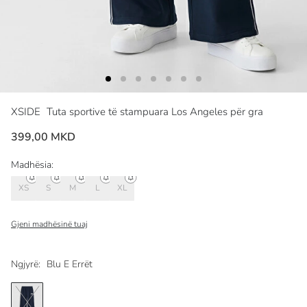
XSIDE
Tuta sportive të stampuara Los Angeles për gra
399,00 MKD
Madhësia:
XS
S
M
L
XL
Gjeni madhësinë tuaj
Ngjyrë:
Blu E Errët