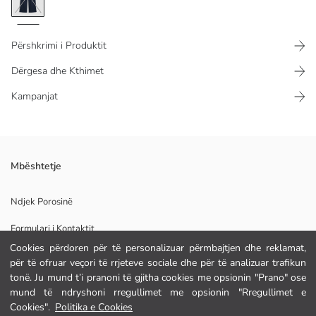
Përshkrimi i Produktit
Dërgesa dhe Kthimet
Kampanjat
Tutat sportive për femra janë të bëra nga pëlhurë me 3 fije. Bel elastik
Mbështetje
dhe xhepa anësorë. Këmbë të gjera dhe detaj vije anësore.
Ndjek Porosinë
Formulari i Kontaktit
Pelhura Kryesore:
Cookies përdoren për të personalizuar përmbajtjen dhe reklamat,
Origjina:
për të ofruar veçori të rrjeteve sociale dhe për të analizuar trafikun
Furnizuesi:
tonë. Ju mund t’i pranoni të gjitha cookies me opsionin "Prano" ose
NDIHMË
Markë:
mund të ndryshoni rregullimet me opsionin "Rregullimet e
Gjinia:
Cookies".
Politika e Cookies
Përshtatja:
Pyetje të shpeshta