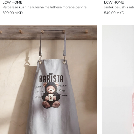
LCW HOME
LCW HOME
Përparëse kuzhine luleshe me lidhëse mbrapa për gra
Jastëk pelushi i m
599,00 MKD
549,00 MKD