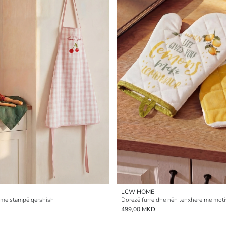
LCW HOME
 me stampë qershish
Dorezë furre dhe nën tenxhere me moti
499,00 MKD