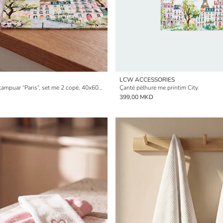
LCW ACCESSORIES
Pecetë kuzhine e stampuar “Paris”, set me 2 copë, 40x60 cm
Çantë pëlhure me printim City
399,00 MKD