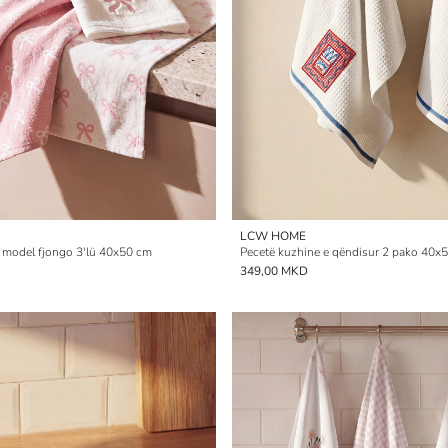
LCW HOME
 model fjongo 3'lü 40x50 cm
Pecetë kuzhine e qëndisur 2 pako 40x
349,00 MKD