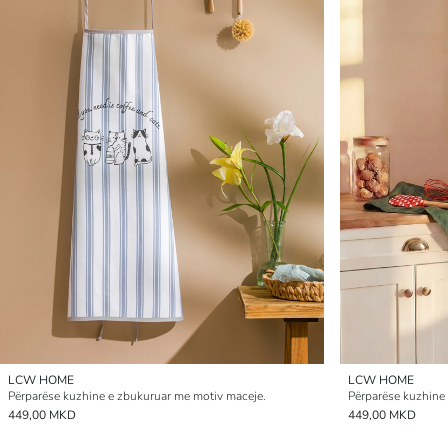
LCW HOME
LCW HOME
Përparëse kuzhine e zbukuruar me motiv maceje.
Përparëse kuzhine
449,00 MKD
449,00 MKD