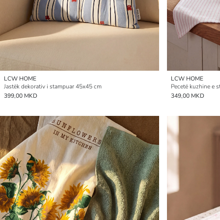
LCW HOME
LCW HOME
Jastëk dekorativ i stampuar 45x45 cm
399,00 MKD
349,00 MKD