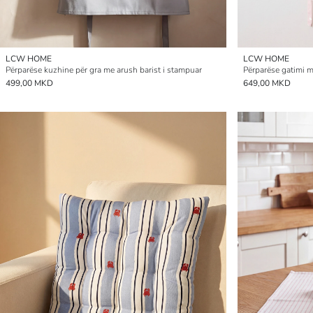
LCW HOME
LCW HOME
Përparëse kuzhine për gra me arush barist i stampuar
Përparëse gatimi m
499,00 MKD
649,00 MKD