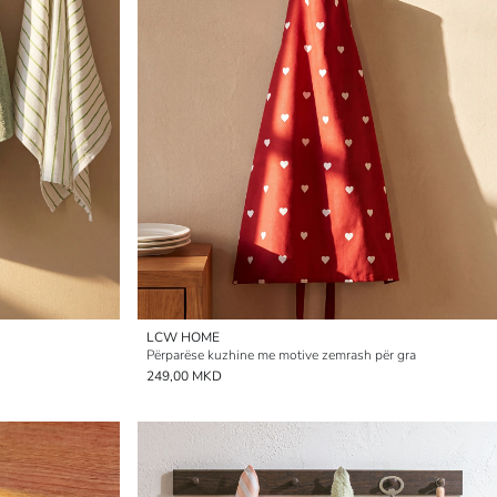
LCW HOME
Përparëse kuzhine me motive zemrash për gra
249,00 MKD