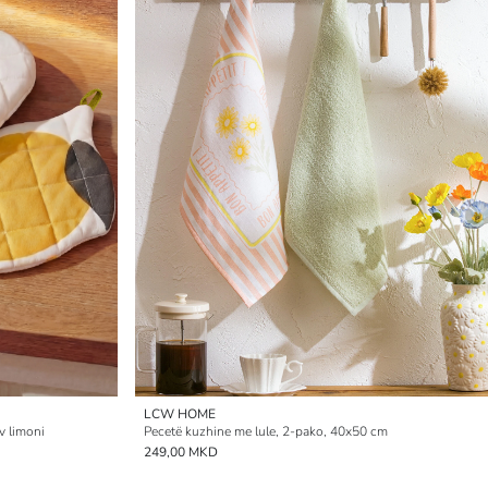
LCW HOME
v limoni
Pecetë kuzhine me lule, 2-pako, 40x50 cm
249,00 MKD