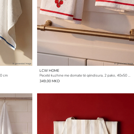
LCW HOME
50 cm
Pecetë kuzhine me domate të qëndisura, 2 pako, 40x50 cm
349,00 MKD