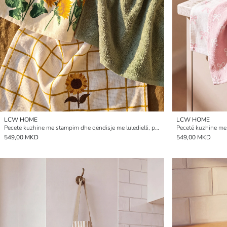
LCW HOME
LCW HOME
Pecetë kuzhine me stampim dhe qëndisje me luledielli, paketim treshe
Pecetë kuzhine me
549,00 MKD
549,00 MKD