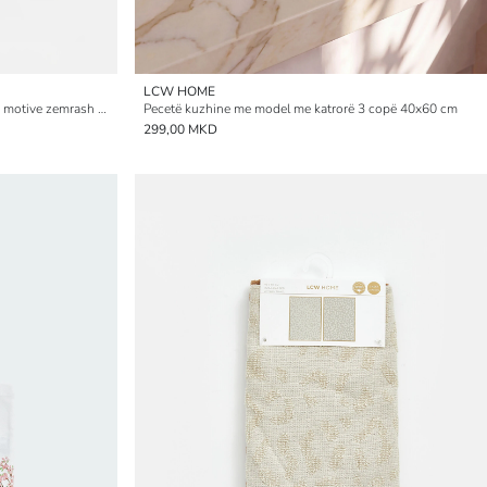
LCW HOME
Dorezë furre dhe mbajtëse tenxhere me motive zemrash për gra
Pecetë kuzhine me model me katrorë 3 copë 40x60 cm
299,00 MKD