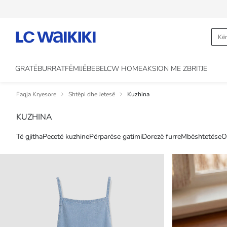
GRATË
BURRAT
FËMIJË
BEBE
LCW HOME
AKSION ME ZBRITJE
Faqja Kryesore
Shtëpi dhe Jetesë
Kuzhina
KUZHINA
Të gjitha
Pecetë kuzhine
Përparëse gatimi
Dorezë furre
Mbështetëse
O