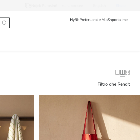
Ndjek Porosinë
македонски
English
Shqip
Hyni
Të Preferuarat e Mia
Shporta Ime
Filtro dhe Rendit