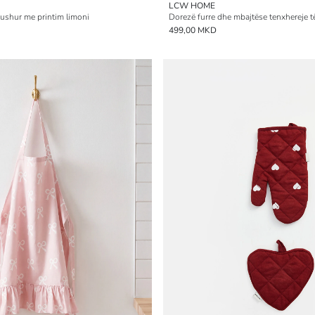
LCW HOME
bushur me printim limoni
Dorezë furre dhe mbajtëse tenxhereje 
499,00 MKD