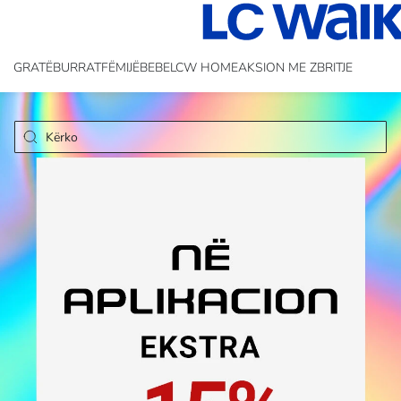
GRATË
BURRAT
FËMIJË
BEBE
LCW HOME
AKSION ME ZBRITJE