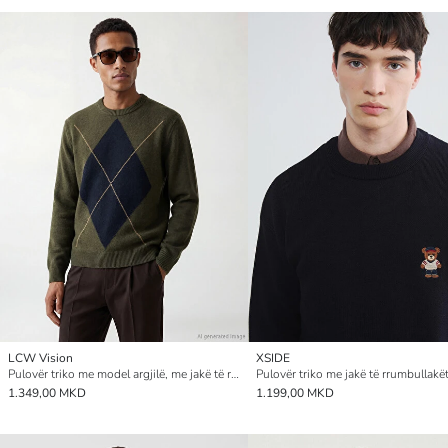
LCW Vision
XSIDE
Pulovër triko me model argjilë, me jakë të rrumbullakët për burra
1.349,00 MKD
1.199,00 MKD