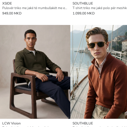
XSIDE
SOUTHBLUE
Pulovër triko me jakë të rrumbullakët me efekt melanzh për burra
T-shirt triko me jakë polo për meshk
949,00 MKD
1.099,00 MKD
LCW Vision
SOUTHBLUE