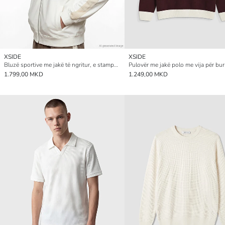
XSIDE
XSIDE
Bluzë sportive me jakë të ngritur, e stampuar, me zinxhir për burra
Pulovër me jakë polo me vija për bur
1.799,00 MKD
1.249,00 MKD