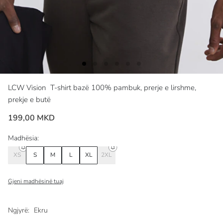
LCW Vision
T-shirt bazë 100% pambuk, prerje e lirshme,
prekje e butë
199,00 MKD
Madhësia:
XS
S
M
L
XL
2XL
Gjeni madhësinë tuaj
Ngjyrë:
Ekru