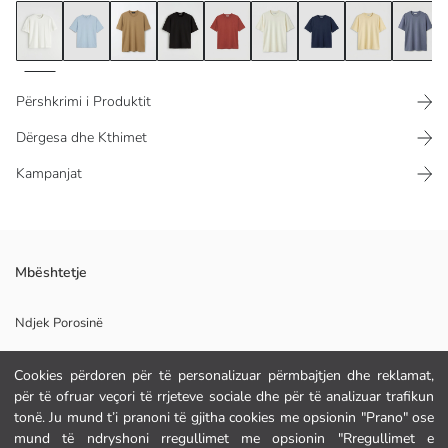
Përshkrimi i Produktit
Dërgesa dhe Kthimet
Kampanjat
T-shirt për meshkuj me prerje të lirshme, duhet të ketë jakë të
Mbështetje
rrumbullakët dhe mëngë të shkurtra. Produkti është i bërë nga pëlhurë
100% pambuk.
Ndjek Porosinë
Formulari i Kontaktit
Cookies përdoren për të personalizuar përmbajtjen dhe reklamat,
për të ofruar veçori të rrjeteve sociale dhe për të analizuar trafikun
Pelhura Kryesore:
tonë. Ju mund t’i pranoni të gjitha cookies me opsionin "Prano" ose
Origjina:
NDIHMË
mund të ndryshoni rregullimet me opsionin "Rregullimet e
Furnizuesi: