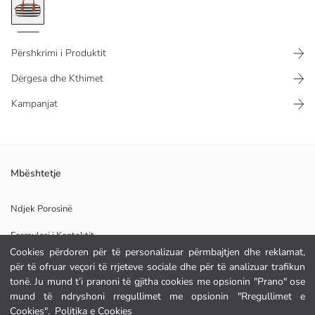
Përshkrimi i Produktit
Dërgesa dhe Kthimet
Kampanjat
Model me shirita, çantë krahu për femra e bërë nga pëlhurë kanavacë, ka
Mbështetje
doreza për ta mbajtur në dorë dhe mbyllet me zinxhir.
Astar:
Ndjek Porosinë
Pelhura Kryesore:
Formulari i Kontaktit
Pelhure Baze:
Veshje:
Cookies përdoren për të personalizuar përmbajtjen dhe reklamat,
Origjina:
për të ofruar veçori të rrjeteve sociale dhe për të analizuar trafikun
Furnizuesi:
tonë. Ju mund t’i pranoni të gjitha cookies me opsionin "Prano" ose
NDIHMË
Markë:
mund të ndryshoni rregullimet me opsionin "Rregullimet e
Gjinia:
Cookies".
Politika e Cookies