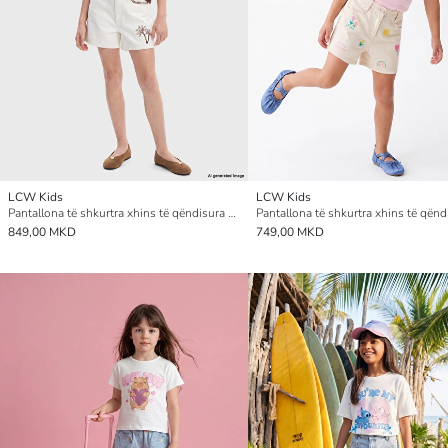
LCW Kids
LCW Kids
Pantallona të shkurtra xhins të qëndisura për vajza
849,00 MKD
749,00 MKD