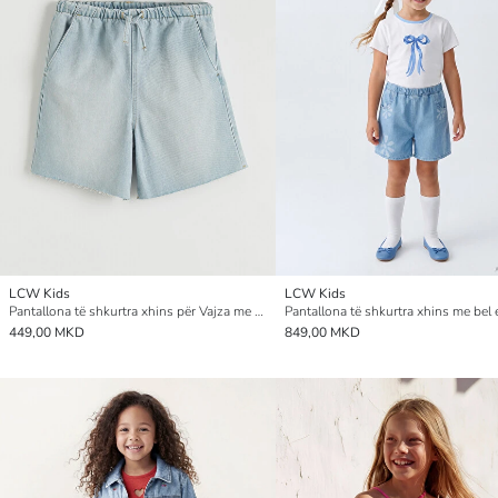
LCW Kids
LCW Kids
Pantallona të shkurtra xhins për Vajza me bel elastik
449,00 MKD
849,00 MKD