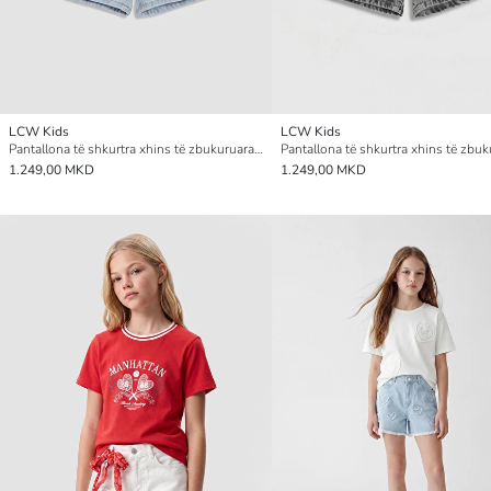
LCW Kids
LCW Kids
Pantallona të shkurtra xhins të zbukuruara me gurë vezullues për vajza
1.249,00 MKD
1.249,00 MKD