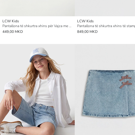
LCW Kids
LCW Kids
Pantallona të shkurtra xhins për Vajza me bel elastik
449,00 MKD
849,00 MKD