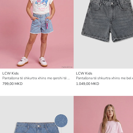
LCW Kids
LCW Kids
Pantallona të shkurtra xhins me qershi të qëndisura për vajza
799,00 MKD
1.049,00 MKD