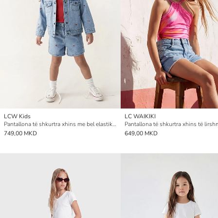
LCW Kids
LC WAIKIKI
Pantallona të shkurtra xhins me bel elastik të qëndisura për vajza
749,00 MKD
649,00 MKD