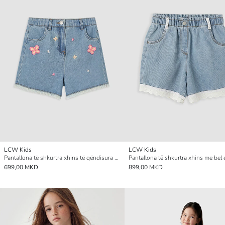
LCW Kids
LCW Kids
Pantallona të shkurtra xhins të qëndisura për vajza
699,00 MKD
899,00 MKD