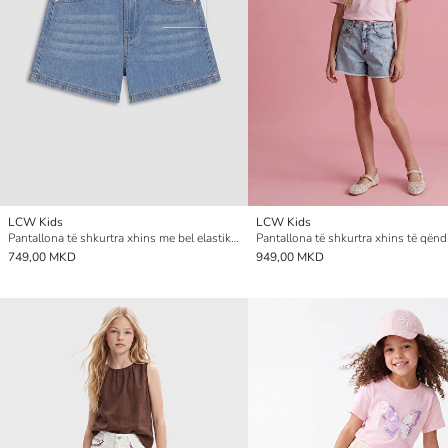
LCW Kids
LCW Kids
Pantallona të shkurtra xhins me bel elastik për vajza
749,00 MKD
949,00 MKD