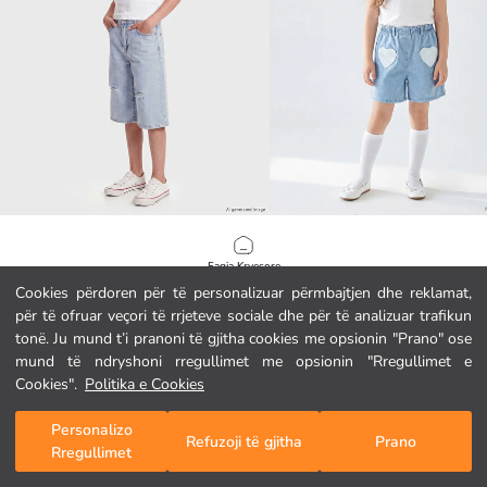
LCW Kids
LCW Kids
Pantallona të shkurtra xhins për vajza me detaje të grisura
Faqja Kryesore
1.149,00 MKD
799,00 MKD
Cookies përdoren për të personalizuar përmbajtjen dhe reklamat,
për të ofruar veçori të rrjeteve sociale dhe për të analizuar trafikun
Kategoritë
tonë. Ju mund t’i pranoni të gjitha cookies me opsionin "Prano" ose
mund të ndryshoni rregullimet me opsionin "Rregullimet e
Shporta Ime
1
/
69
Cookies".
Politika e Cookies
Personalizo
Refuzoji të gjitha
Prano
Rregullimet