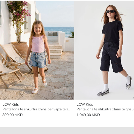
LCW Kids
LCW Kids
Pantallona të shkurtra xhins për vajza të zbukuruara me gurë vezullues
899,00 MKD
1.049,00 MKD