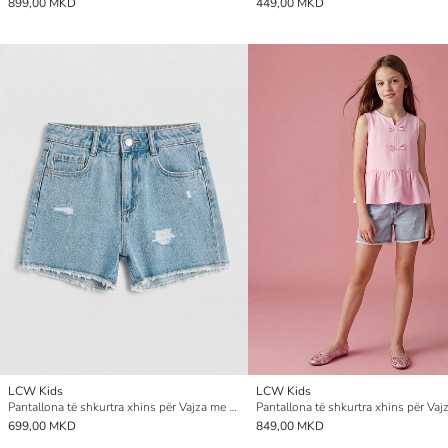
899,00 MKD
449,00 MKD
LCW Kids
LCW Kids
Pantallona të shkurtra xhins për Vajza me detaje të konsumuara
699,00 MKD
849,00 MKD