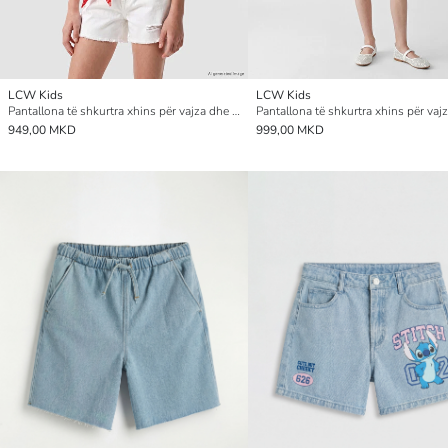
LCW Kids
LCW Kids
Pantallona të shkurtra xhins për vajza dhe shirit flokësh
949,00 MKD
999,00 MKD