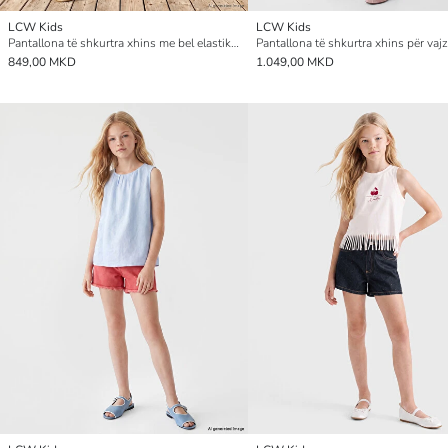
LCW Kids
LCW Kids
Pantallona të shkurtra xhins me bel elastik të qëndisura për vajza
849,00 MKD
1.049,00 MKD