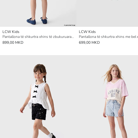
LCW Kids
LCW Kids
Pantallona të shkurtra xhins të zbukuruara me gurë vezullues për vajza
899,00 MKD
699,00 MKD