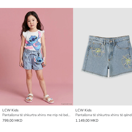
LCW Kids
LCW Kids
Pantallona të shkurtra xhins me rrip në bel për vajza
799,00 MKD
1.149,00 MKD