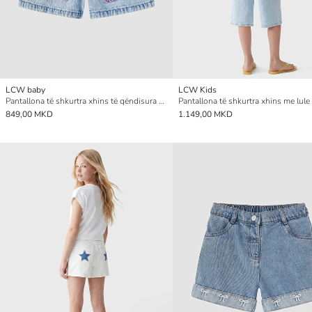
LCW baby
LCW Kids
Pantallona të shkurtra xhins të qëndisura për vajza
849,00 MKD
1.149,00 MKD