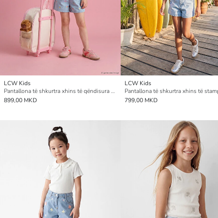
LCW Kids
LCW Kids
Pantallona të shkurtra xhins të qëndisura me bel elastik për vajza
899,00 MKD
799,00 MKD