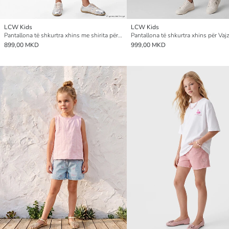
LCW Kids
LCW Kids
Pantallona të shkurtra xhins me shirita për vajza
899,00 MKD
999,00 MKD