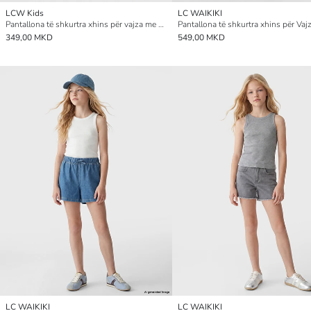
LCW Kids
LC WAIKIKI
Pantallona të shkurtra xhins për vajza me vija anësore dhe detaj me fjongo
349,00 MKD
549,00 MKD
LC WAIKIKI
LC WAIKIKI