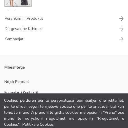
Përshkrimi i Produktit
Dërgesa dhe Kthimet
Kampanjat
Pantallonat e grave me bel të lartë dhe këmbë të gjera kanë brez elastik
Mbështetje
në bel dhe detaj qepjeje në gjatësi të plotë në pjesën e përparme.
Ndjek Porosinë
Formulari i Kontaktit
Pelhura Kryesore:
Cookies përdoren për të personalizuar përmbajtjen dhe reklamat,
Origjina:
për të ofruar veçori të rrjeteve sociale dhe për të analizuar trafikun
Furnizuesi:
tonë. Ju mund t’i pranoni të gjitha cookies me opsionin "Prano" ose
NDIHMË
Markë:
mund të ndryshoni rregullimet me opsionin "Rregullimet e
Gjinia:
Cookies".
Politika e Cookies
Përshtatja:
Pyetje të shpeshta