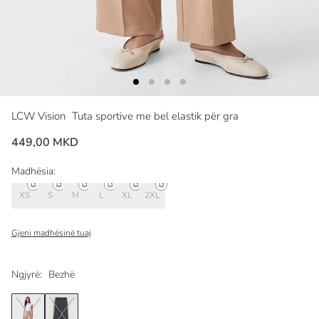
LCW Vision
Tuta sportive me bel elastik për gra
449,00 MKD
Madhësia:
XS
S
M
L
XL
2XL
Gjeni madhësinë tuaj
Ngjyrë:
Bezhë