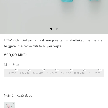
LCW Kids
Set pizhamash me jakë të rrumbullakët, me mëngë
të gjata, me temë Viti të Ri për vajza
899,00 MKD
Madhësia:
3-4 Vite
4-5 Vite
5-6 Vite
6-7 Vite
7-8 Vite
8-9 Vite
9-10 Vite
10-
Ngjyrë:
Rozë Bebe