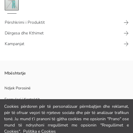
Përshkrimi i Produktit
Dërgesa dhe Kthimet
Kampanjat
Mbështetje
Pelhura Kryesore Pizhama Pjesa E Siperme:
Pelhura Kryesore Pizhama Pjesa E Poshtme:
Ndjek Porosinë
Formulari i Kontaktit
Origjina:
Furnizuesi:
Cookies përdoren për të personalizuar përmbajtjen dhe reklamat,
Markë:
për të ofruar veçori të rrjeteve sociale dhe për të analizuar trafikun
Gjinia:
tonë. Ju mund t’i pranoni të gjitha cookies me opsionin "Prano" ose
NDIHMË
Pëlhura:
mund të ndryshoni rregullimet me opsionin "Rregullimet e
Trashësia:
Cookies".
Politika e Cookies