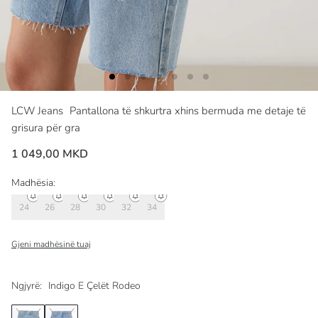
LCW Jeans
Pantallona të shkurtra xhins bermuda me detaje të
grisura për gra
1 049,00 MKD
Madhësia:
24
26
28
30
32
34
Gjeni madhësinë tuaj
Ngjyrë:
Indigo E Çelët Rodeo