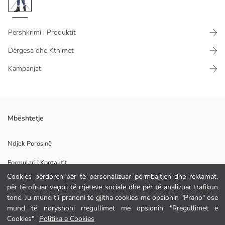
Përshkrimi i Produktit
Dërgesa dhe Kthimet
Kampanjat
Mbështetje
Pelhura Kryesore:
Origjina:
Furnizuesi:
Ndjek Porosinë
Markë:
Formulari i Kontaktit
Gjinia:
Përshtatja:
Cookies përdoren për të personalizuar përmbajtjen dhe reklamat,
Përshtatja në Bel:
për të ofruar veçori të rrjeteve sociale dhe për të analizuar trafikun
tonë. Ju mund t’i pranoni të gjitha cookies me opsionin "Prano" ose
NDIHMË
mund të ndryshoni rregullimet me opsionin "Rregullimet e
Cookies".
Politika e Cookies
Pyetje të shpeshta