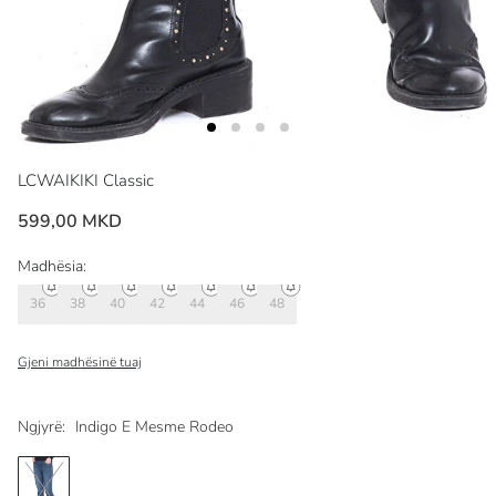
LCWAIKIKI Classic
599,00 MKD
Madhësia:
36
38
40
42
44
46
48
Gjeni madhësinë tuaj
Ngjyrë:
Indigo E Mesme Rodeo