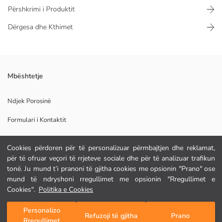
Përshkrimi i Produktit
Dërgesa dhe Kthimet
Çantë krahu për femra, e gjallëruar me detaje qepjesh kontrast, ka
Mbështetje
mbyllje me zinxhir dhe rrip krahu.
Astar:
Ndjek Porosinë
Pelhure Baze:
Formulari i Kontaktit
Veshje:
Origjina:
Furnizuesi:
Cookies përdoren për të personalizuar përmbajtjen dhe reklamat,
Markë:
NDIHMË
për të ofruar veçori të rrjeteve sociale dhe për të analizuar trafikun
Gjinia:
tonë. Ju mund t’i pranoni të gjitha cookies me opsionin "Prano" ose
Pëlhura:
mund të ndryshoni rregullimet me opsionin "Rregullimet e
Madhësia e Produktit:
Pyetje të shpeshta
Cookies".
Politika e Cookies
Kthimet
Personalizo
Shto në Karrocë
Refuzoji të gjitha
Prano
Rregullimet