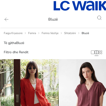
Bluzë
Faqja Kryesore
Femra
Femra Veshje
Shtatzëni
Bluzë
Të gjitha
Bluzë
Filtro dhe Rendit