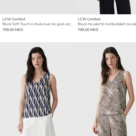
LCW Comfort
LCW Comfort
Bluzë Soft Touch e zbukuruar me gurë vezullues për gra
799,00 MKD
799,00 MKD