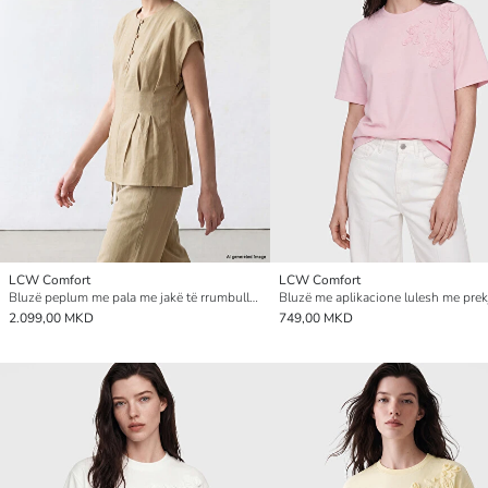
LCW Comfort
LCW Comfort
Bluzë peplum me pala me jakë të rrumbullakët për gra
2.099,00 MKD
749,00 MKD