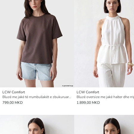
LCW Comfort
LCW Comfort
Bluzë me jakë të rrumbullakët e zbukuruar me gurë vezullues për gra
799,00 MKD
1.899,00 MKD