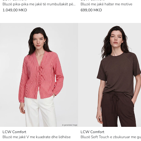
Bluzë pika-pika me jakë të rrumbullakët për gra
Bluzë me jakë halter me motive
1.049,00 MKD
699,00 MKD
LCW Comfort
LCW Comfort
Bluzë me jakë V me kuadrate dhe lidhëse