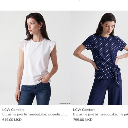
LCW Comfort
LCW Comfort
Bluzë me jakë të rrumbullakët e qëndisur për gra
649,00 MKD
799,00 MKD