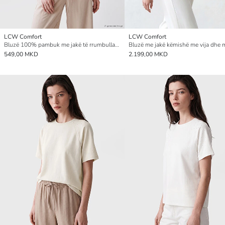
LCW Comfort
LCW Comfort
Bluzë 100% pambuk me jakë të rrumbullakët e zbukuruar me gurë vezullues
549,00 MKD
2.199,00 MKD