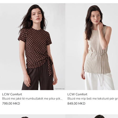
LCW Comfort
LCW Comfort
Bluzë me jakë të rrumbullakët me pika-pika e mbledhur për gra
Bluzë me rrip beli me teksturë për gr
799,00 MKD
849,00 MKD