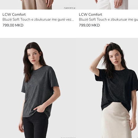
LCW Comfort
LCW Comfort
Bluzë Soft Touch e zbukuruar me gurë vezullues për gra
799,00 MKD
799,00 MKD