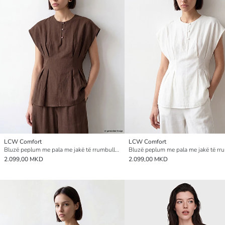
LCW Comfort
LCW Comfort
Bluzë peplum me pala me jakë të rrumbullakët për gra
2.099,00 MKD
2.099,00 MKD