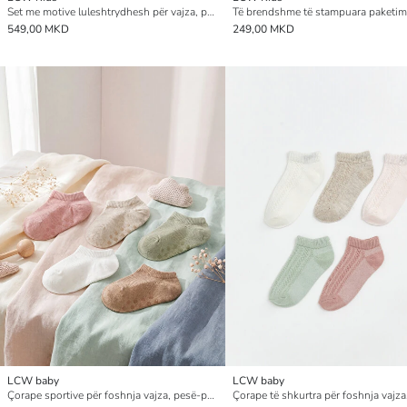
Set me motive luleshtrydhesh për vajza, pantallona të shkurtra dhe bluzë me mëngë të shkurtra
549,00 MKD
249,00 MKD
LCW baby
LCW baby
Çorape sportive për foshnja vajza, pesë-pako