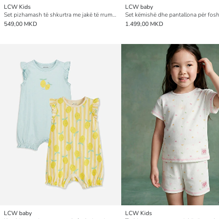
LCW Kids
LCW baby
Set pizhamash të shkurtra me jakë të rrumbullakët dhe i stampuar për vajza
549,00 MKD
1.499,00 MKD
LCW baby
LCW Kids