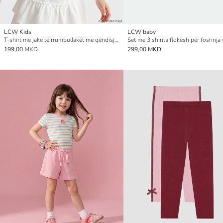
LCW Kids
LCW baby
T-shirt me jakë të rrumbullakët me qëndisje me brinjë për vajza
199,00 MKD
299,00 MKD