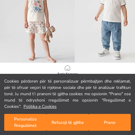
LCW Kids
LCW baby
Faqja Kryesore
Set pizhamash të shkurtra me jakë të rrumbullakët për vajza
Cookies përdoren për të personalizuar përmbajtjen dhe reklamat,
449,00 MKD
799,00 MKD
për të ofruar veçori të rrjeteve sociale dhe për të analizuar trafikun
Kategoritë
tonë. Ju mund t’i pranoni të gjitha cookies me opsionin "Prano" ose
mund të ndryshoni rregullimet me opsionin "Rregullimet e
Shporta Ime
1
/
4799
Cookies".
Politika e Cookies
Personalizo
Refuzoji të gjitha
Prano
Rregullimet