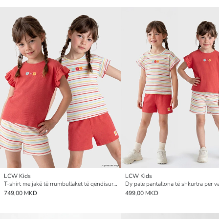
LCW Kids
LCW Kids
T-shirt me jakë të rrumbullakët të qëndisur për vajza, 2 copë
Dy palë pantallona të shkurtra për v
749,00 MKD
499,00 MKD