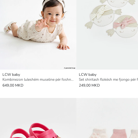
LCW baby
LCW baby
Kombinezon luleshëm museline për foshnja vajza me shirit flokësh
649,00 MKD
249,00 MKD