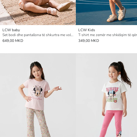
LCW baby
LCW Kids
Set bodi dhe pantallona të shkurtra me volanë museline për foshnja vajza
649,00 MKD
349,00 MKD