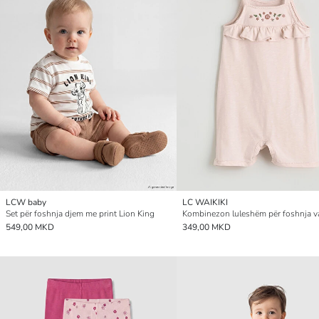
LCW baby
LC WAIKIKI
Set për foshnja djem me print Lion King
Kombinezon luleshëm për foshnja v
549,00 MKD
349,00 MKD