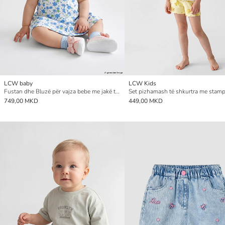
LCW baby
LCW Kids
Fustan dhe Bluzë për vajza bebe me jakë të rrumbullakët dhe me lule
749,00 MKD
449,00 MKD