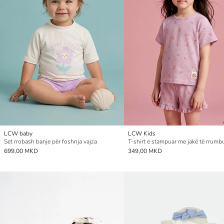
LCW baby
LCW Kids
Set rrobash banje për foshnja vajza
699,00 MKD
349,00 MKD