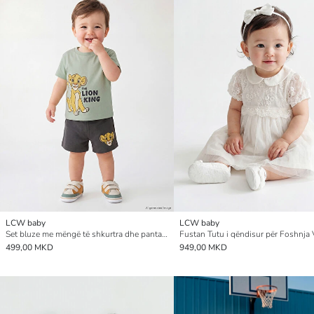
LCW baby
LCW baby
Set bluze me mëngë të shkurtra dhe pantallona të shkurtra për foshnja djem me print Lion King
Fustan Tutu i qëndisur për Foshnja 
499,00 MKD
949,00 MKD