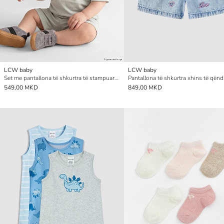
LCW baby
LCW baby
Set me pantallona të shkurtra të stampuara për foshnja djem
549,00 MKD
849,00 MKD