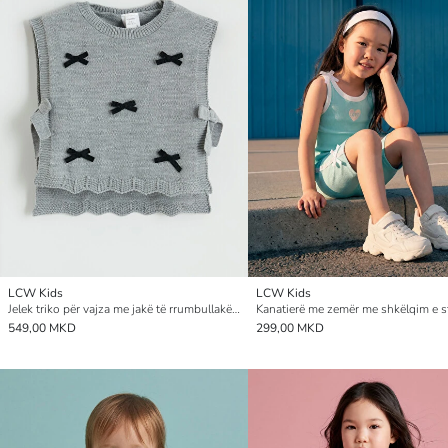
LCW Kids
LCW Kids
Jelek triko për vajza me jakë të rrumbullakët dhe me fjongo
549,00 MKD
299,00 MKD