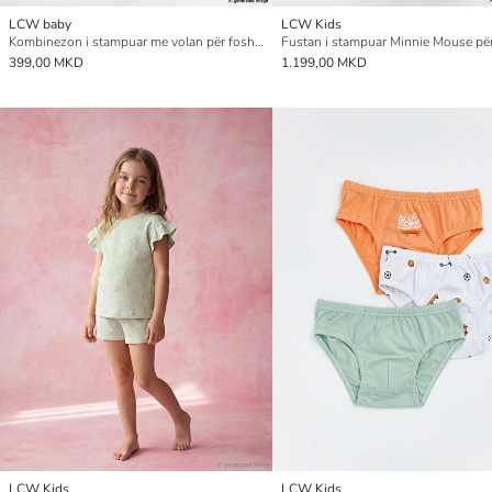
LCW baby
LCW Kids
Kombinezon i stampuar me volan për foshnja vajza, 2-pako
Fustan i stampuar Minnie Mouse për
399,00 MKD
1.199,00 MKD
LCW Kids
LCW Kids