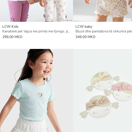
LCW Kids
LCW baby
Kanatierë për Vajza me printe me fjongo, paketë me 2 copë
299,00 MKD
349,00 MKD