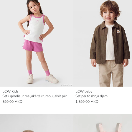
LCW Kids
LCW baby
Set i qëndisur me jakë të rrumbullakët për vajza
Set për foshnja djem
599,00 MKD
1.599,00 MKD