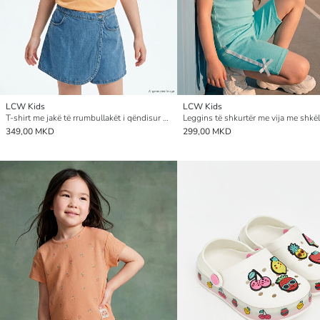
LCW Kids
LCW Kids
T-shirt me jakë të rrumbullakët i qëndisur për vajza
349,00 MKD
299,00 MKD