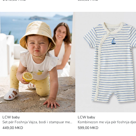
LCW baby
LCW baby
Set për Foshnja Vajza, bodi i stampuar me mbyllje me kopsa dhe legins
Kombinezon me vija për foshnja dj
449,00 MKD
599,00 MKD