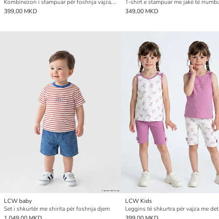
Kombinezon i stampuar për foshnja vajza, 2-pako
399,00 MKD
349,00 MKD
LCW baby
LCW Kids
Set i shkurtër me shirita për foshnja djem
1.049,00 MKD
399,00 MKD