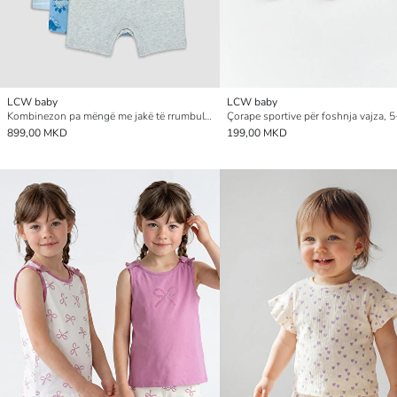
LCW baby
LCW baby
Kombinezon pa mëngë me jakë të rrumbullakët, i stampuar për foshnja djem, paketim treshe
Çorape sportive për foshnja vajza, 
899,00 MKD
199,00 MKD