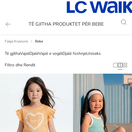
TË GJITHA PRODUKTET PËR BEBE
Faqja Kryesore
Bebe
Të gjitha
Vajzë
Djalë
Vajzë e vogël
Djalë foshnje
Uniseks
Filtro dhe Rendit