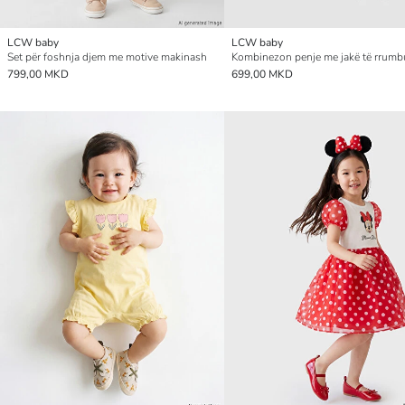
LCW baby
LCW baby
Set për foshnja djem me motive makinash
799,00 MKD
699,00 MKD