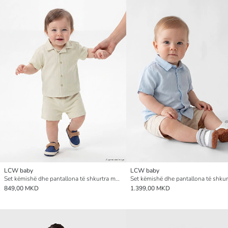
LCW baby
LCW baby
Set këmishë dhe pantallona të shkurtra me teksturë për foshnja djem
849,00 MKD
1.399,00 MKD