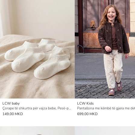
LCW baby
LCW Kids
Çorape të shkurtra për vajza bebe, Pesë-pako
149,00 MKD
699,00 MKD