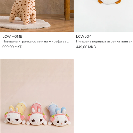
LCW HOME
LCW JOY
Плишана играчка со лик на жирафа за бебиња 73 cm
Плишана перница играчка пингви
999,00 MKD
449,00 MKD