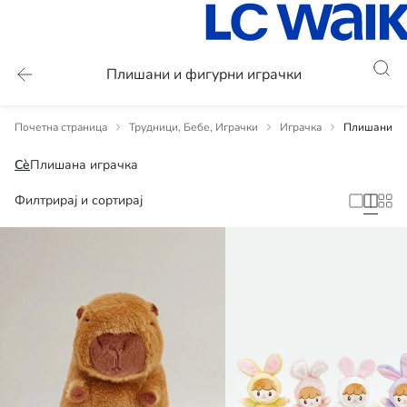
Плишани и фигурни играчки
Почетна страница
Трудници, Бебе, Играчки
Играчка
Плишани и 
Сè
Плишана играчка
Филтрирај и сортирај