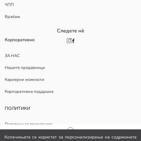
ЧПП
Враќањ
Следете нè
Корпоративно
ЗА НАС
Нашите продавници
Кариерни можности
Корпоративна поддршка
ПОЛИТИКИ
Политика за приватност
Општи услови
Почетна страница
Колачињата се користат за персонализирање на содржината