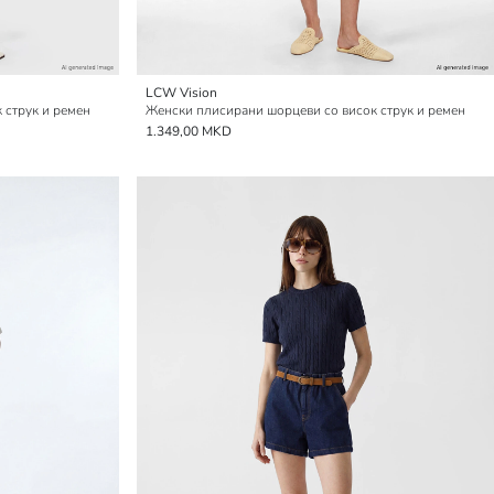
LCW Vision
 струк и ремен
Женски плисирани шорцеви со висок струк и ремен
1.349,00 MKD