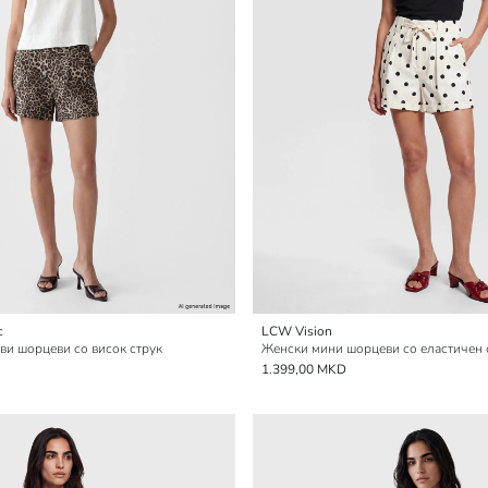
c
LCW Vision
и шорцеви со висок струк
Женски мини шорцеви со еластичен с
1.399,00 MKD