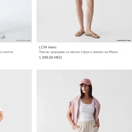
LCW Jeans
но копче
Тексас шорцеви со висок струк и ремен за Жени
1.399,00 MKD