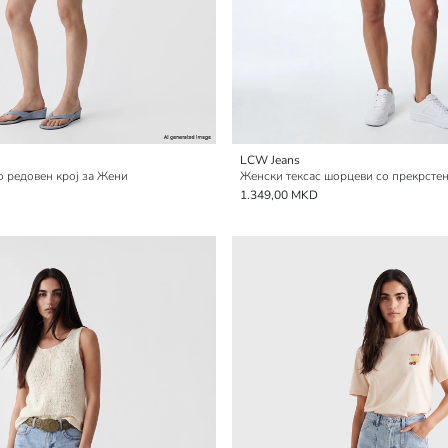
LCW Jeans
о редовен крој за Жени
Женски тексас шорцеви со прекрсте
1.349,00 MKD