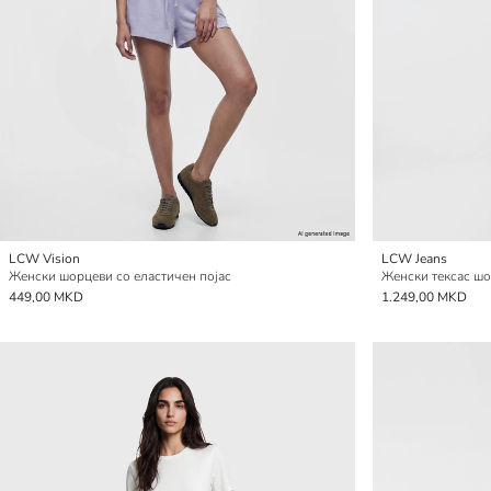
LCW Vision
LCW Jeans
Женски шорцеви со еластичен појас
Женски тексас шо
449,00 MKD
1.249,00 MKD