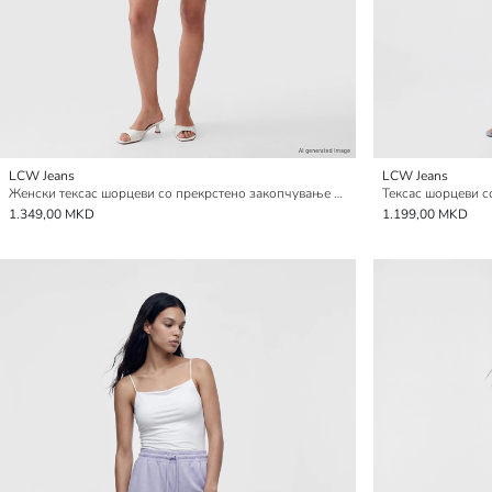
LCW Jeans
LCW Jeans
Женски тексас шорцеви со прекрстено закопчување со копче
Тексас шорцеви с
1.349,00 MKD
1.199,00 MKD