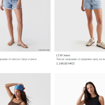
LCW Jeans
рцеви со висок струк и реси
Тексас шорцеви со редовен крој за 
1.149,00 MKD