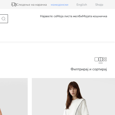
Следење на нарачка
македонски
English
Shqip
Најавете се
Моја листа желби
Мојата кошничка
Филтрирај и сортирај