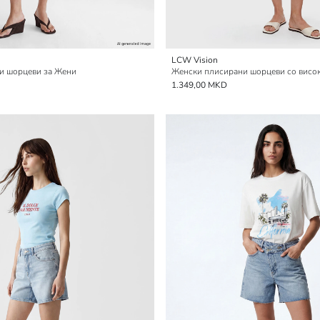
LCW Vision
и шорцеви за Жени
Женски плисирани шорцеви со висок
1.349,00 MKD