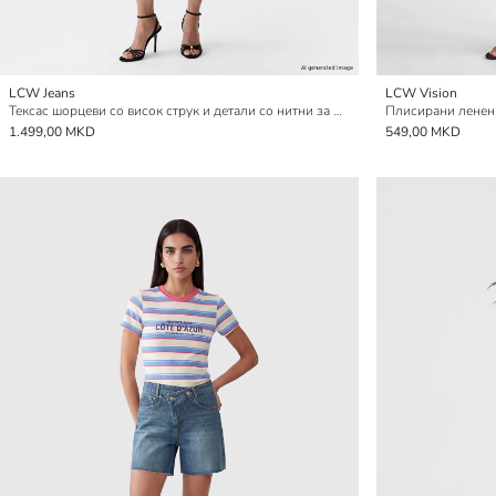
LCW Jeans
LCW Vision
Тексас шорцеви со висок струк и детали со нитни за Жени
Плисирани ленен
1.499,00 MKD
549,00 MKD