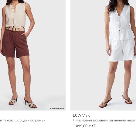
LCW Vision
 тексас шорцеви со ремен
Плисирани шорцеви од ленена меша
1.099,00 MKD