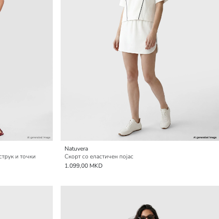
Natuvera
трук и точки
Скорт со еластичен појас
1.099,00 MKD