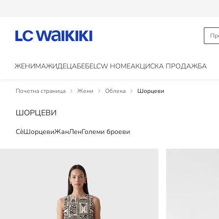
ЖЕНИ
МАЖИ
ДЕЦА
БЕБЕ
LCW HOME
АКЦИСКА ПРОДАЖБА
Почетна страница
Жени
Облека
Шорцеви
ШОРЦЕВИ
Сè
Шорцеви
Жан
Лен
Големи броеви