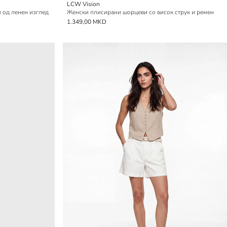
LCW Vision
 од ленен изглед
Женски плисирани шорцеви со висок струк и ремен
1.349,00 MKD