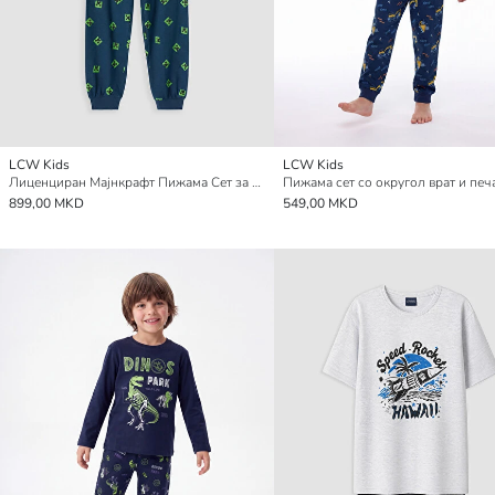
LCW Kids
LCW Kids
Лиценциран Мајнкрафт Пижама Сет за Момчиња
899,00 MKD
549,00 MKD