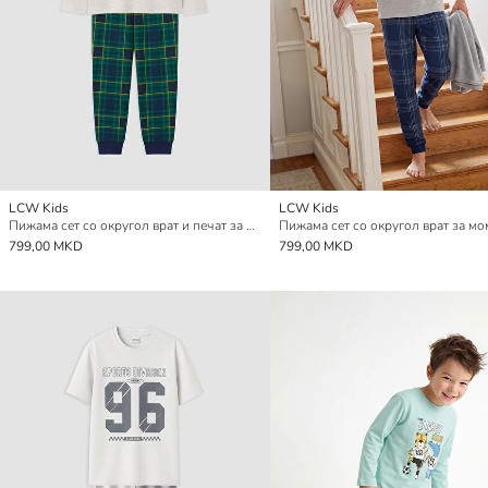
LCW Kids
LCW Kids
Пижама сет со округол врат и печат за момчиња
Пижама сет со округол врат за м
799,00 MKD
799,00 MKD