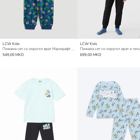
LCW Kids
LCW Kids
Пижама сет со округол врат Мајнкрафт со печат за момчиња
549,00 MKD
699,00 MKD