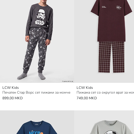
LCW Kids
LCW Kids
Печатен Стар Ворс сет пижами за момче
Пижама сет со округол врат за м
899,00 MKD
749,00 MKD