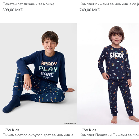
Печатен сет пижами за момче
399,00 MKD
749,00 MKD
LCW Kids
LCW Kids
Пижама сет со округол врат за момчиња
Комплет Печатени Пижами за М