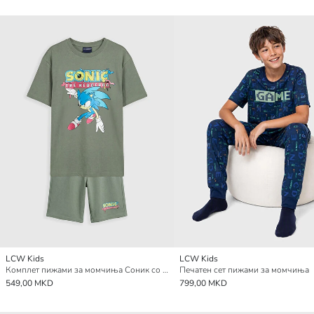
LCW Kids
LCW Kids
Комплет пижами за момчиња Соник со принт
Печатен сет пижами за момчиња
549,00 MKD
799,00 MKD