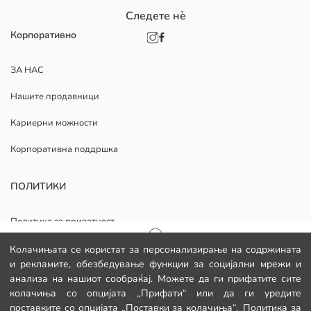
Следете нè
Корпоративно
ЗА НАС
Нашите продавници
Кариерни можности
Корпоративна поддршка
ПОЛИТИКИ
Политика за приватност
Општи услови
Почетна страница
Колачињата се користат за персонализирање на содржината
и рекламите, обезбедување функции за социјални мрежи и
Политика за колачиња
анализа на нашиот сообраќај. Можете да ги прифатите сите
Категории
колачиња со опцијата „Прифати“ или да ги уредите
Изјава за приватност за видео надзор
поставките со опцијата „Поставки за колачиња“.
Политика за
Мојата кошничка