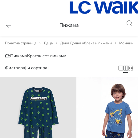
Пижама
Почетна страница
Деца
Деца Долна облека и пижами
Момчиња Ч
Сè
Пижама
Краток сет пижами
Филтрирај и сортирај