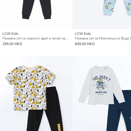
LCW Kids
LCW Kids
Пижама сет со округол врат и печат за момчиња
299,00 MKD
849,00 MKD