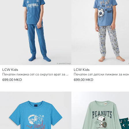
LCW Kids
LCW Kids
Печатен пижама сет со округол врат за момчиња
Печатен сет детски пижами за м
699,00 MKD
699,00 MKD