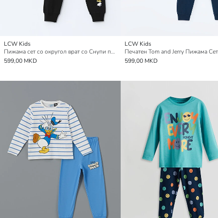
LCW Kids
LCW Kids
Пижама сет со округол врат со Снупи принт за момчиња
599,00 MKD
599,00 MKD