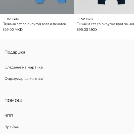
LCW Kids
LCW Kids
Пижама сет со округол врат и печатен Donald Duck за момчиња
Пижама сет со округол врат за м
599,00 MKD
599,00 MKD
Поддршка
Следење на нарачка
Формулар за контакт
ПОМОШ
ЧПП
Враќањ