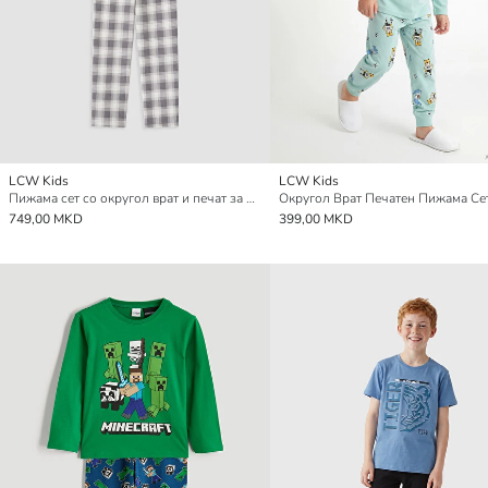
LCW Kids
LCW Kids
Пижама сет со округол врат и печат за момчиња
749,00 MKD
399,00 MKD