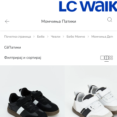
Момчиња Патики
Почетна страница
Бебе
Чевли
Бебе Момче
Момчиња Детски 
Сè
Патики
Филтрирај и сортирај