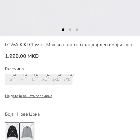
LCWAIKIKI Classic
Машко палто со стандарден крој и јака
1.999,00 MKD
Големина:
S
M
L
XL
2XL
3XL
Најдете ја вашата големина
Боја:
Нова Црна