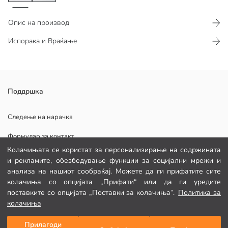
Опис на производ
Испорака и Враќање
Поддршка
Основен Материјал:
Постава:
Потекло:
Следење на нарачка
Добавувач:
Формулар за контакт
Марка:
Пол:
Колачињата се користат за персонализирање на содржината
Крој:
и рекламите, обезбедување функции за социјални мрежи и
Дебелина:
анализа на нашиот сообраќај. Можете да ги прифатите сите
ПОМОШ
Детал на постава:
колачиња со опцијата „Прифати“ или да ги уредите
Должина:
поставките со опцијата „Поставки за колачиња“.
Политика за
ЧПП
колачиња
Враќањ
Прилагоди
Додади во кошничка