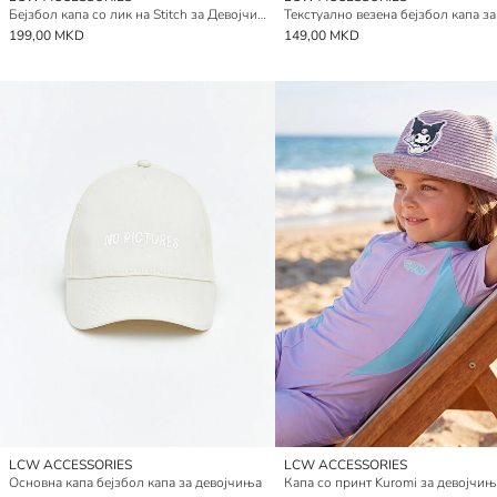
Бејзбол капа со лик на Stitch за Девојчиња
199,00 MKD
149,00 MKD
LCW ACCESSORIES
LCW ACCESSORIES
Основна капа бејзбол капа за девојчиња
Капа со принт Kuromi за девојчињ