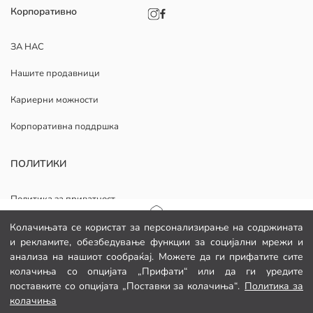
Корпоративно
ЗА НАС
Нашите продавници
Кариерни можности
Корпоративна поддршка
ПОЛИТИКИ
Политика за приватност
Општи услови
Почетна страница
Колачињата се користат за персонализирање на содржината
и рекламите, обезбедување функции за социјални мрежи и
Политика за колачиња
анализа на нашиот сообраќај. Можете да ги прифатите сите
Категории
колачиња со опцијата „Прифати“ или да ги уредите
Изјава за приватност за видео надзор
поставките со опцијата „Поставки за колачиња“.
Политика за
Мојата кошничка
1
/
50
колачиња
Преземете ја нашата апликација