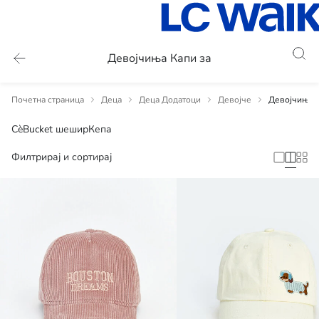
Девојчиња Капи за
Почетна страница
Деца
Деца Додатоци
Девојче
Девојчиња 
Сè
Bucket шешир
Кепа
Филтрирај и сортирај