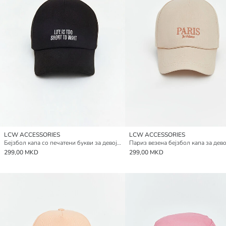
LCW ACCESSORIES
LCW ACCESSORIES
Бејзбол капа со печатени букви за девојчиња
Париз везена бејзбол капа за дев
299,00 MKD
299,00 MKD