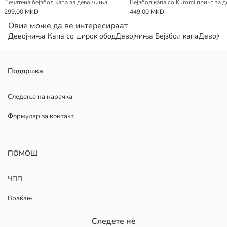
Печатена бејзбол капа за девојчиња
299,00 MKD
449,00 MKD
Овие може да ве интересираат
Девојчиња Капа со широк обод
Девојчиња Бејзбол капа
Девојчи
Поддршка
Следење на нарачка
Формулар за контакт
ПОМОШ
ЧПП
Враќањ
Следете нè