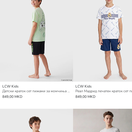
LCW Kids
LCW Kids
Детски краток сет пижами за момчиња со Xbox принт
849,00 MKD
849,00 MKD