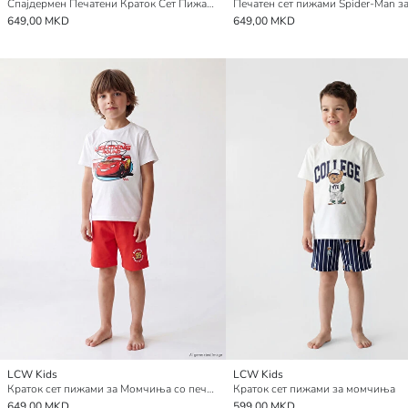
Спајдермен Печатени Краток Сет Пижами за Момчиња
649,00 MKD
649,00 MKD
LCW Kids
LCW Kids
Краток сет пижами за Момчиња со печатени Cars мотиви
Краток сет пижами за момчиња
649,00 MKD
599,00 MKD