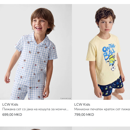
LCW Kids
LCW Kids
Пижама сет со јака на кошула за момчиња, краток модел
699,00 MKD
799,00 MKD