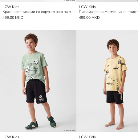
LCW Kids
LCW Kids
Краток сет пижами со округол врат за момчиња
Пижама сет за Момчиња со принт
499,00 MKD
499,00 MKD
LCW Kids
LCW Kids