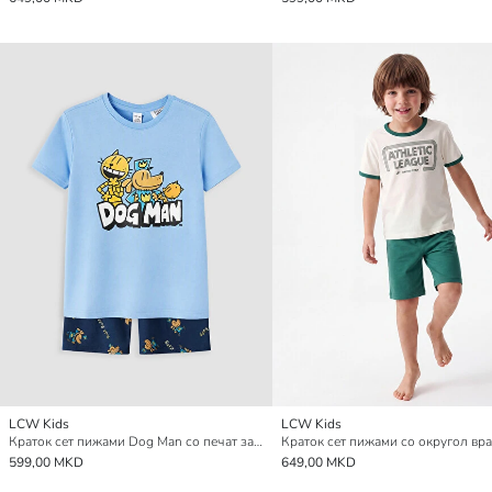
LCW Kids
LCW Kids
Краток сет пижами Dog Man со печат за момчиња
599,00 MKD
649,00 MKD