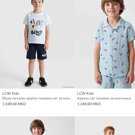
LCW Kids
LCW Kids
Bluey печатен краток пижама сет за момчиња
Краток сет пижами за момчиња
1.049,00 MKD
1.249,00 MKD