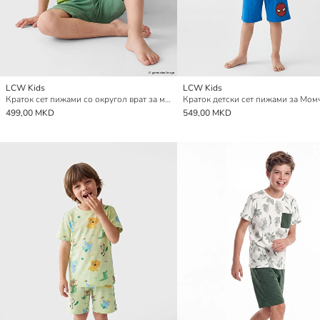
LCW Kids
LCW Kids
Краток сет пижами со округол врат за момчиња
499,00 MKD
549,00 MKD