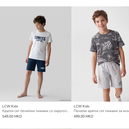
LCW Kids
LCW Kids
Краток сет печатени пижами со округол врат за момчиња
Печатен краток сет пижами за м
549,00 MKD
499,00 MKD