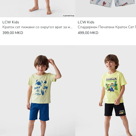
LCW Kids
LCW Kids
Краток сет пижами со округол врат за момчиња
399,00 MKD
499,00 MKD