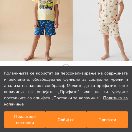
LCW Kids
LCW Kids
Почетна страница
Колачињата се користат за персонализирање на содржината
Миниони печатен краток сет пижами за момчиња
и рекламите, обезбедување функции за социјални мрежи и
499,00 MKD
549,00 MKD
анализа на нашиот сообраќај. Можете да ги прифатите сите
Категории
колачиња со опцијата „Прифати“ или да ги уредите
поставките со опцијата „Поставки за колачиња“.
Политика за
Мојата кошничка
1
/
153
колачиња
Прилагоди
Одбиј сè
Прифати
поставки