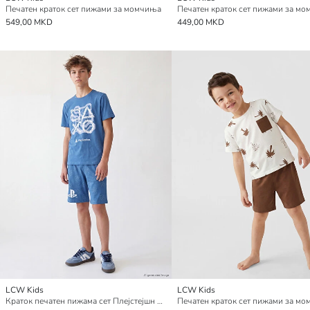
Печатен краток сет пижами за момчиња
Печатен краток сет пижами за м
549,00 MKD
449,00 MKD
LCW Kids
LCW Kids
Краток печатен пижама сет Плејстејшн за момче
Печатен краток сет пижами за м