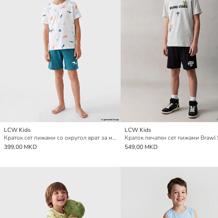
LCW Kids
LCW Kids
Краток сет пижами со округол врат за момчиња
399,00 MKD
549,00 MKD