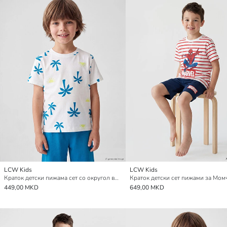
LCW Kids
LCW Kids
Краток детски пижама сет со округол врат за момчиња
449,00 MKD
649,00 MKD