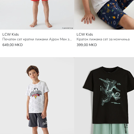
LCW Kids
LCW Kids
Печатен сет кратки пижами Ајрон Мен за Момчиња
Краток пижама сет за момчиња
649,00 MKD
399,00 MKD