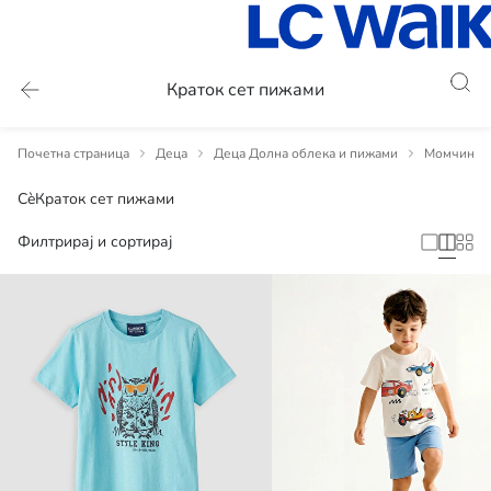
Краток сет пижами
Почетна страница
Деца
Деца Долна облека и пижами
Момчиња Ч
Сè
Краток сет пижами
Филтрирај и сортирај