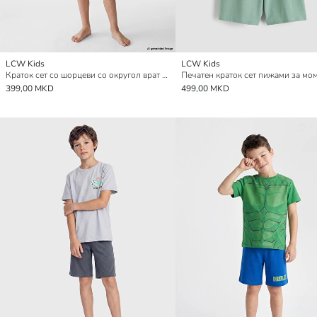
LCW Kids
LCW Kids
Краток сет со шорцеви со округол врат за момчиња
Печатен краток сет пижами за м
399,00 MKD
499,00 MKD