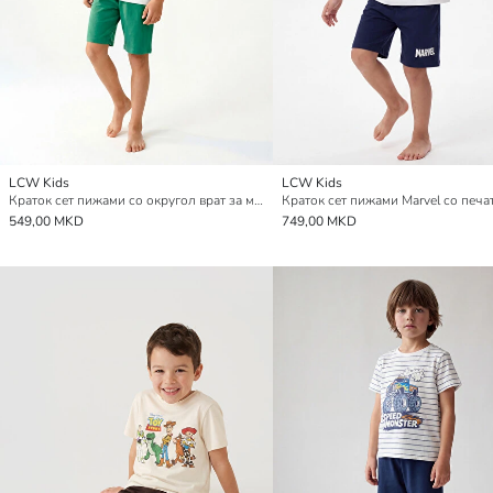
LCW Kids
LCW Kids
Краток сет пижами со округол врат за момчиња
549,00 MKD
749,00 MKD