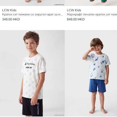
LCW Kids
LCW Kids
Краток сет пижами со округол врат за момчиња
349,00 MKD
849,00 MKD