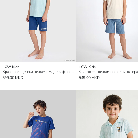
LCW Kids
LCW Kids
Краток сет детски пижами Мајнкрафт со печат за Момчиња
599,00 MKD
549,00 MKD