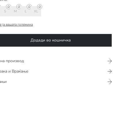
S
M
L
XL
е ја вашата големина
Додади во кошничка
 на производ
рака и Враќање
ањи