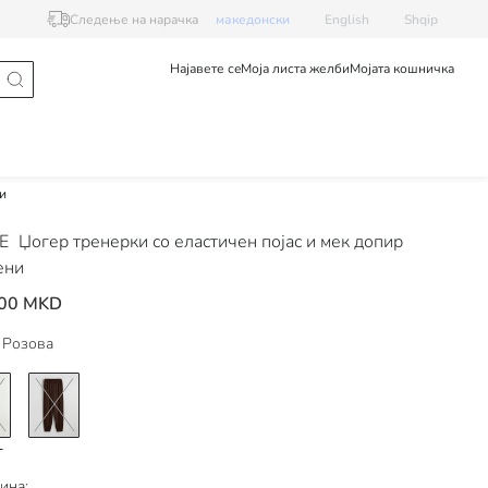
Следење на нарачка
македонски
English
Shqip
Најавете се
Моја листа желби
Мојата кошничка
и
DE
Џогер тренерки со еластичен појас и мек допир
ени
,00 MKD
Розова
ина: