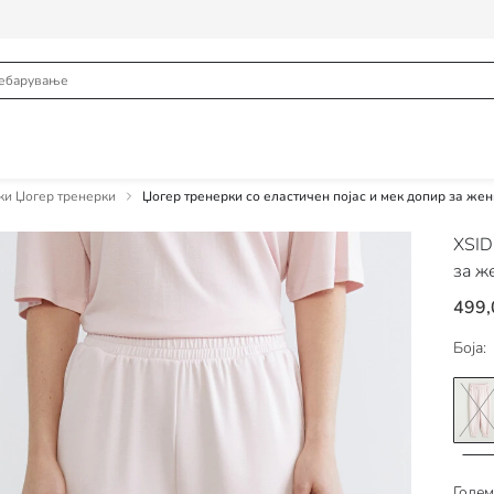
и Џогер тренерки
Џогер тренерки со еластичен појас и мек допир за жен
XSI
за ж
499
Боја:
Голем