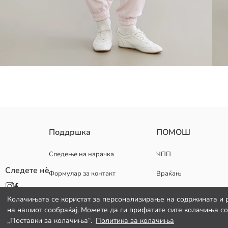
Женските џогер тренерки имаат еластичен струк и еластичен раб н
Поддршка
ПОМОШ
Следење на нарачка
ЧПП
Следете нè
Формулар за контакт
Враќањ
Основен Материјал:
Потекло:
Добавувач:
Колачињата се користат за персонализирање на содржината и 
Марка:
на нашиот сообраќај. Можете да ги прифатите сите колачиња со 
Пол:
„Поставки за колачиња“.
Политика за колачиња
Крој: