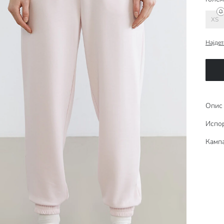
XS
Најдет
Опис
Испо
Камп