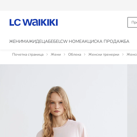
ЖЕНИ
МАЖИ
ДЕЦА
БЕБЕ
LCW HOME
АКЦИСКА ПРОДАЖБА
Почетна страница
Жени
Облека
Женски тренерки
Женск