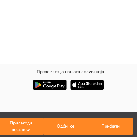
Преземете ја нашата апликација
Прилагоди
Одбиј сè
Прифати
адзор
поставки