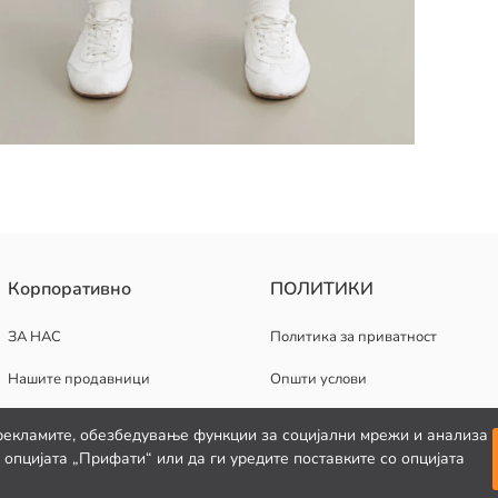
а ногавиците. Имаат два џеба од страните.
Корпоративно
ПОЛИТИКИ
ЗА НАС
Политика за приватност
Нашите продавници
Општи услови
Кариерни можности
Политика за колачиња
рекламите, обезбедување функции за социјални мрежи и анализа
опцијата „Прифати“ или да ги уредите поставките со опцијата
Корпоративна поддршка
Изјава за приватност за видео н